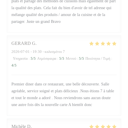
plats et partage des méthodes de cuissons mais également de part
la qualité des plats. Cela fait du bien d'avoir de tel adresse qui
mélange qualité des produits / amour de la cuisine et de la
partager. Juste un grand Bravo
GERARD
G
2026-07-01
- 19:30 - καλεσμένοι 7
Υπηρεσία
:
5
/5
Ατμόσφαιρα
:
5
/5
Μενού
:
5
/5
Ποιότητα / Τιμή
:
4
/5
Premier diner dans ce restaurant, une belle découverte. Salle
agréable, service soigné et plats délicieux .Nous étions 7 à table
et tout le monde a adoré . Nous reviendrons sans aucun doute
une autre fois dès la nouvelle carte A bientôt donc
Michèle
D