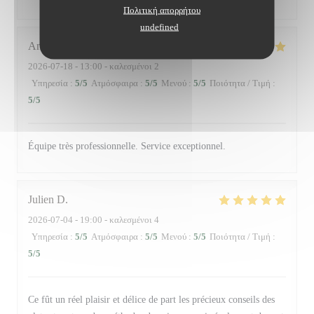
Πολιτική απορρήτου
undefined
Andrew
H
2026-07-18
- 13:00 - καλεσμένοι 2
Υπηρεσία
:
5
/5
Ατμόσφαιρα
:
5
/5
Μενού
:
5
/5
Ποιότητα / Τιμή
:
5
/5
Équipe très professionnelle. Service exceptionnel.
Julien
D
2026-07-04
- 19:00 - καλεσμένοι 4
Υπηρεσία
:
5
/5
Ατμόσφαιρα
:
5
/5
Μενού
:
5
/5
Ποιότητα / Τιμή
:
5
/5
Ce fût un réel plaisir et délice de part les précieux conseils des