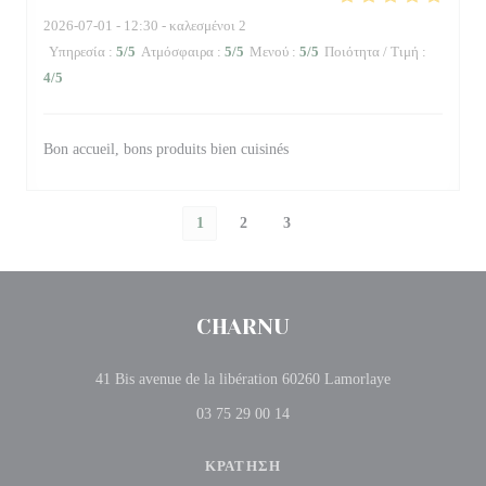
2026-07-01
- 12:30 - καλεσμένοι 2
Υπηρεσία
:
5
/5
Ατμόσφαιρα
:
5
/5
Μενού
:
5
/5
Ποιότητα / Τιμή
:
4
/5
Bon accueil, bons produits bien cuisinés
1
2
3
CHARNU
((ανοίγει σε ν
41 Bis avenue de la libération 60260 Lamorlaye
03 75 29 00 14
ΚΡΆΤΗΣΗ