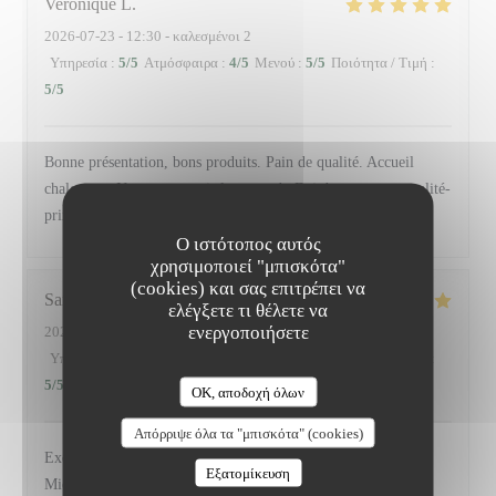
Veronique
L
2026-07-23
- 12:30 - καλεσμένοι 2
Υπηρεσία
:
5
/5
Ατμόσφαιρα
:
4
/5
Μενού
:
5
/5
Ποιότητα / Τιμή
:
5
/5
Bonne présentation, bons produits. Pain de qualité. Accueil
chaleureux.Nous avons pris le menu du Dej, bon rapport qualité-
prix. Nous reviendrons pour la carte.
Ο ιστότοπος αυτός
χρησιμοποιεί "μπισκότα"
(cookies) και σας επιτρέπει να
Sandrine
L
ελέγξετε τι θέλετε να
ενεργοποιήσετε
2026-07-19
- 12:30 - καλεσμένοι 2
Υπηρεσία
:
5
/5
Ατμόσφαιρα
:
5
/5
Μενού
:
5
/5
Ποιότητα / Τιμή
:
5
/5
OK, αποδοχή όλων
Απόρριψε όλα τα "μπισκότα" (cookies)
Excellent déjeuner,service impeccable Mérite sa place au
Εξατομίκευση
Michelin . Très bon moment