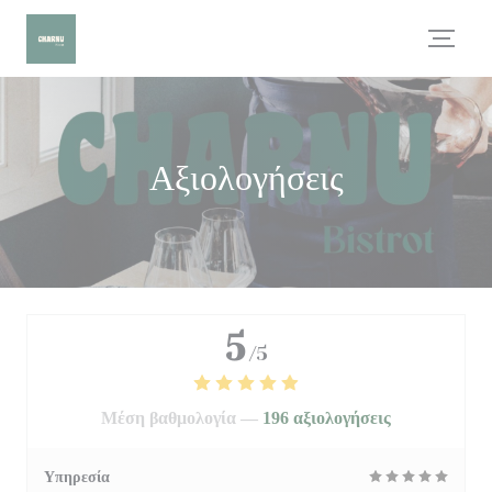
Πίνακας διαχείρισης "Μπισκότων" (Cookies)
Αξιολογήσεις
5
/5
Μέση βαθμολογία —
196 αξιολογήσεις
Υπηρεσία