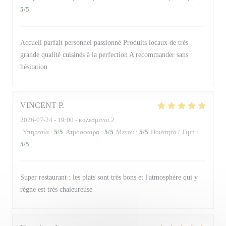
5
/5
Accueil parfait personnel passionné Produits locaux de très
grande qualité cuisinés à la perfection A recommander sans
hésitation
VINCENT
P
2026-07-24
- 19:00 - καλεσμένοι 2
Υπηρεσία
:
5
/5
Ατμόσφαιρα
:
5
/5
Μενού
:
5
/5
Ποιότητα / Τιμή
:
5
/5
Super restaurant : les plats sont très bons et l'atmosphère qui y
règne est très chaleureuse