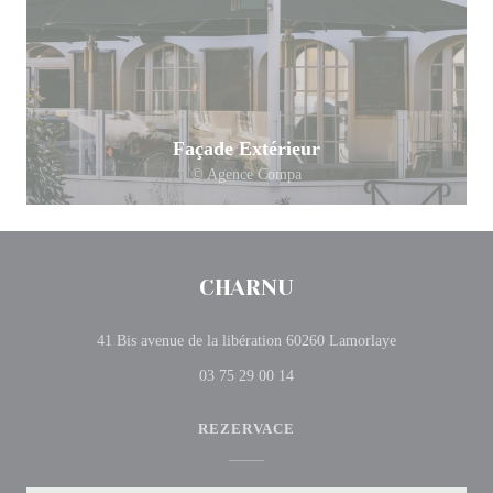
Façade Extérieur
© Agence Compa
CHARNU
((otevře se v n
41 Bis avenue de la libération 60260 Lamorlaye
03 75 29 00 14
REZERVACE