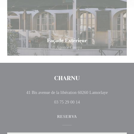
Façade Extérieur
© Agence Compa
CHARNU
((abre numa nov
41 Bis avenue de la libération 60260 Lamorlaye
03 75 29 00 14
RESERVA