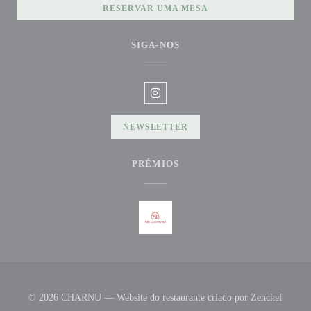
RESERVAR UMA MESA
SIGA-NOS
Instagram ((abre numa nova janela)
NEWSLETTER
PRÉMIOS
((abre 
© 2026 CHARNU — Website do restaurante criado por
Zenchef