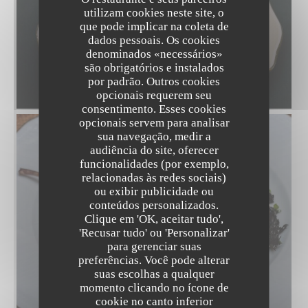
utilizam cookies neste site, o
que pode implicar na coleta de
dados pessoais. Os cookies
denominados «necessários»
são obrigatórios e instalados
Choux chantilly, praliné cacahuète
por padrão. Outros cookies
© Agence Compa
opcionais requerem seu
consentimento. Esses cookies
opcionais servem para analisar
sua navegação, medir a
audiência do site, oferecer
funcionalidades (por exemplo,
relacionadas às redes sociais)
ou exibir publicidade ou
conteúdos personalizados.
Clique em 'OK, aceitar tudo',
'Recusar tudo' ou 'Personalizar'
para gerenciar suas
preferências. Você pode alterar
Caille, celeri, patate douce, trompette de la
suas escolhas a qualquer
mort, jus de viande
momento clicando no ícone de
cookie no canto inferior
© Agance Compa