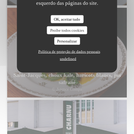
esquerdo das páginas do site.
OK, aceitar tudo
Proíbe todos cookies
Personalizar
Política de proteção de dados pessoais
undefined
Saint-Jacques, choux kale, haricots blancs, jus
safrané
© Agence Compa