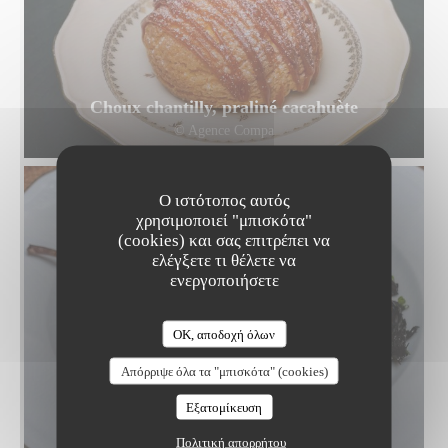
Choux chantilly, praliné cacahuète
© Agence Compa
Ο ιστότοπος αυτός
χρησιμοποιεί "μπισκότα"
(cookies) και σας επιτρέπει να
ελέγξετε τι θέλετε να
ενεργοποιήσετε
OK, αποδοχή όλων
Απόρριψε όλα τα "μπισκότα" (cookies)
Caille, celeri, patate douce, trompette de la
Εξατομίκευση
mort, jus de viande
© Agance Compa
Πολιτική απορρήτου