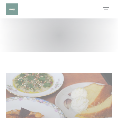
Πίνακας διαχείρισης "Μπισκότων" (Cookies)