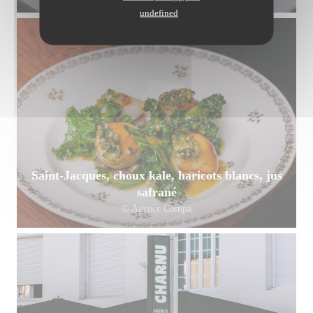
undefined
Saint-Jacques, choux kale, haricots blancs, jus
safrané
© Agence Compa