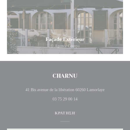
Façade Extérieur
© Agence Compa
CHARNU
((ανοίγει σε ν
41 Bis avenue de la libération 60260 Lamorlaye
03 75 29 00 14
ΚΡΆΤΗΣΗ