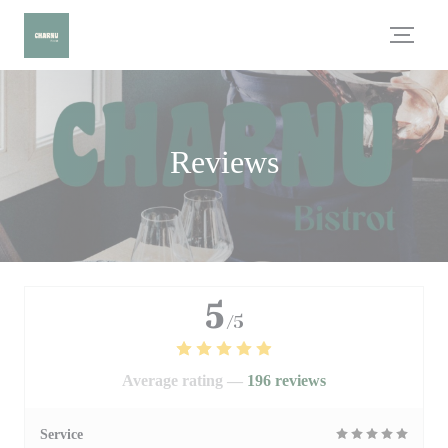
Personalizing your cookie choices
Reviews
5
/5
Average rating —
196 reviews
Service