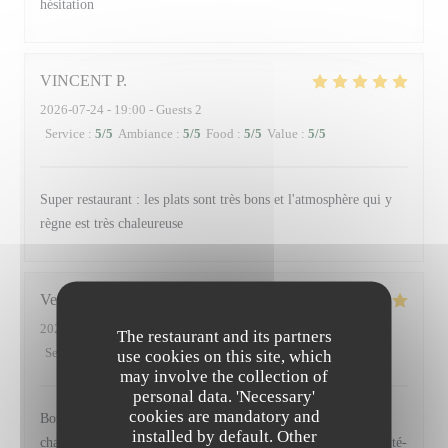
hésitation
VINCENT
P
2026-07-24
- 19:00 - Guests 2
Service
:
5
/5
Ambiance
:
5
/5
Food
:
5
/5
Value
:
5
/5
Super restaurant : les plats sont très bons et l'atmosphère qui y
règne est très chaleureuse
Veronique
L
2026-07-23
- 12:30 - Guests 2
The restaurant and its partners
Service
:
5
/5
Ambiance
:
4
/5
Food
:
5
/5
Value
:
5
/5
use cookies on this site, which
may involve the collection of
personal data. 'Necessary'
cookies are mandatory and
Bonne présentation, bons produits. Pain de qualité. Accueil
installed by default. Other
chaleureux.Nous avons pris le menu du Dej, bon rapport qualité-