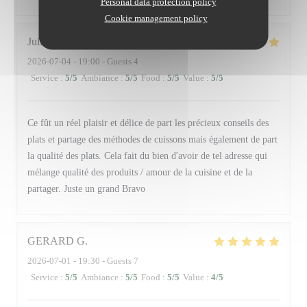
Personal data protection policy
Cookie management policy
Julien
D
2026-07-04
- 19:00 - Guests 4
Service
:
5
/5
Ambiance
:
5
/5
Food
:
5
/5
Value
:
5
/5
Ce fût un réel plaisir et délice de part les précieux conseils des
plats et partage des méthodes de cuissons mais également de part
la qualité des plats. Cela fait du bien d'avoir de tel adresse qui
mélange qualité des produits / amour de la cuisine et de la
partager. Juste un grand Bravo
GERARD
G
2026-07-01
- 19:30 - Guests 7
Service
:
5
/5
Ambiance
:
5
/5
Food
:
5
/5
Value
:
4
/5