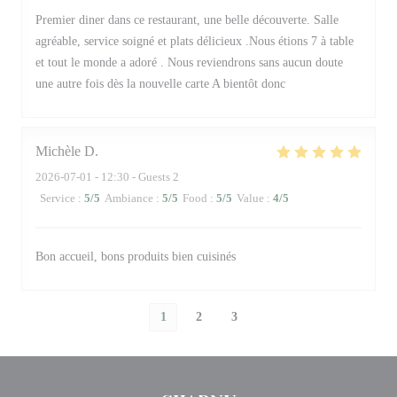
Premier diner dans ce restaurant, une belle découverte. Salle
agréable, service soigné et plats délicieux .Nous étions 7 à table
et tout le monde a adoré . Nous reviendrons sans aucun doute
une autre fois dès la nouvelle carte A bientôt donc
Michèle
D
2026-07-01
- 12:30 - Guests 2
Service
:
5
/5
Ambiance
:
5
/5
Food
:
5
/5
Value
:
4
/5
Bon accueil, bons produits bien cuisinés
1
2
3