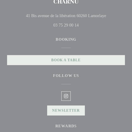
CHARNU
((opens in a n
41 Bis avenue de la libération 60260 Lamorlaye
03 75 29 00 14
BOOKING
BOOK A TABLE
FOLLOW US
Instagram ((opens in a new window
NEWSLETTER
REWARDS