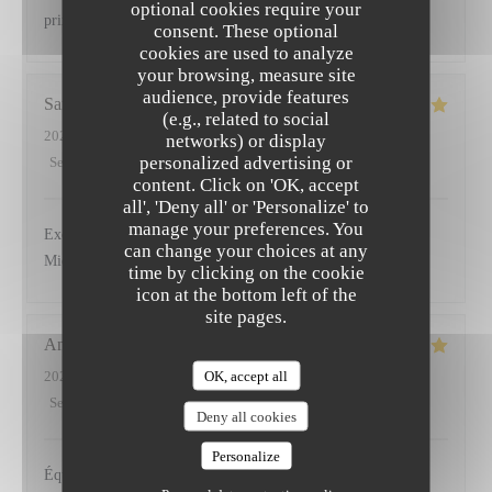
optional cookies require your
prix. Nous reviendrons pour la carte.
consent. These optional
cookies are used to analyze
your browsing, measure site
audience, provide features
Sandrine
L
(e.g., related to social
2026-07-19
- 12:30 - Guests 2
networks) or display
personalized advertising or
Service
:
5
/5
Ambiance
:
5
/5
Food
:
5
/5
Value
:
5
/5
content. Click on 'OK, accept
all', 'Deny all' or 'Personalize' to
manage your preferences. You
Excellent déjeuner,service impeccable Mérite sa place au
can change your choices at any
Michelin . Très bon moment
time by clicking on the cookie
icon at the bottom left of the
site pages.
Andrew
H
OK, accept all
2026-07-18
- 13:00 - Guests 2
Service
:
5
/5
Ambiance
:
5
/5
Food
:
5
/5
Value
:
5
/5
Deny all cookies
Personalize
Équipe très professionnelle. Service exceptionnel.