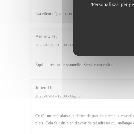
'Personalizza' per g
Excellent déjeuner,service impeccable Mérite sa place au
Andrew
H
2026-07-18
- 13:00 - Ospiti 2
Équipe très professionnelle. Service exceptionnel.
Julien
D
2026-07-04
- 19:00 - Ospiti 4
Ce fût un réel plaisir et délice de part les précieux consei
plats. Cela fait du bien d'avoir de tel adresse qui mélange 