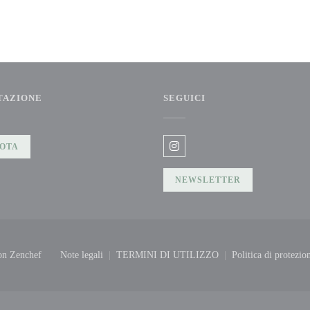
TAZIONE
SEGUICI
OTA
Instagram ((apre una nuova fine
NEWSLETTER
((apre una nuova finestra))
con
Zenchef
Note legali
TERMINI DI UTILIZZO
Politica di protezio
((apre una nuova finestra))
((apre una nuova finestra))