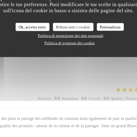
estire le tue preferenze. Puoi modificare le tue scelte in qualsi
sull'icona del cookie in basso a sinistra delle pagine del sito.
 Michelin . Très bon moment
Ok, accetta tutto
Rifiuta tutti i cookie
Personalizza
Politica di protezione dei dati personali
Politica di gestione dei cookie
Servizio
:
5
/5
Atmosfera
:
5
/5
Cucina
:
5
/5
Qualità / Prezzo
Servizio
:
5
/5
Atmosfera
:
5
/5
Cucina
:
5
/5
Qualità / Prezzo
ls des plats et partage des méthodes de cuissons mais également de part la qualité
qualité des produits / amour de la cuisine et de la partager. Juste un grand Brav