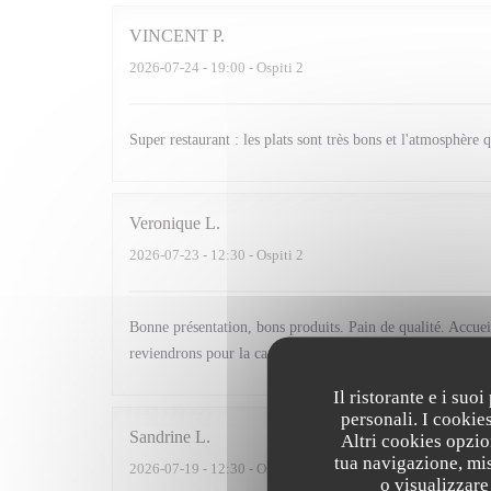
VINCENT
P
2026-07-24
- 19:00 - Ospiti 2
Super restaurant : les plats sont très bons et l'atmosphère 
Veronique
L
2026-07-23
- 12:30 - Ospiti 2
Bonne présentation, bons produits. Pain de qualité. Accue
reviendrons pour la carte.
Il ristorante e i suo
personali. I cookie
Sandrine
L
Altri cookies opzio
tua navigazione, mis
2026-07-19
- 12:30 - Ospiti 2
o visualizzare 