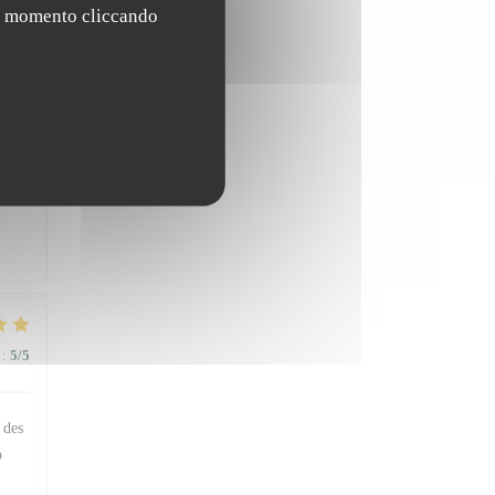
asi momento cliccando
:
5
/5
:
5
/5
 des
o