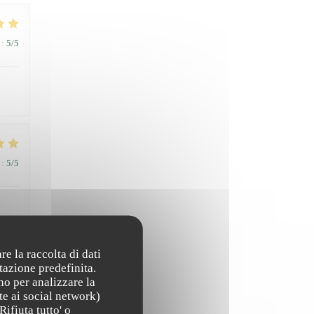
:
5
/5
:
5
/5
re la raccolta di dati
tazione predefinita.
no per analizzare la
te ai social network)
:
5
/5
Rifiuta tutto' o