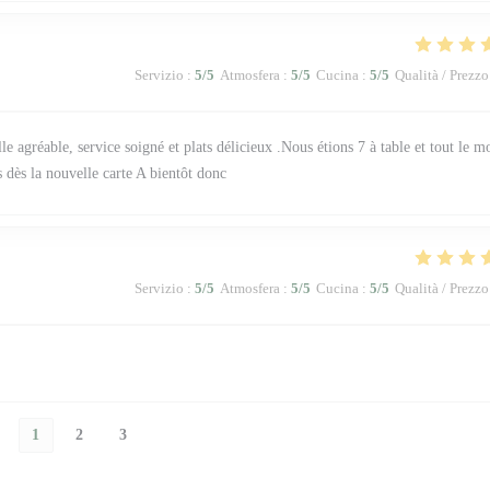
Servizio
:
5
/5
Atmosfera
:
5
/5
Cucina
:
5
/5
Qualità / Prezzo
le agréable, service soigné et plats délicieux .Nous étions 7 à table et tout le 
 dès la nouvelle carte A bientôt donc
Servizio
:
5
/5
Atmosfera
:
5
/5
Cucina
:
5
/5
Qualità / Prezzo
1
2
3