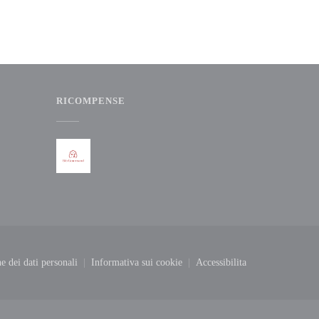
RICOMPENSE
stra))
ne dei dati personali
Informativa sui cookie
Accessibilita
((apre una nuova finestra))
((apre una nuova finestra))
((apre una nuova finestr