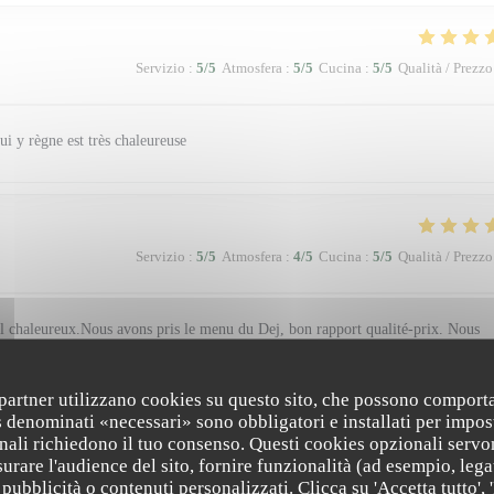
Servizio
:
5
/5
Atmosfera
:
5
/5
Cucina
:
5
/5
Qualità / Prezzo
qui y règne est très chaleureuse
Servizio
:
5
/5
Atmosfera
:
4
/5
Cucina
:
5
/5
Qualità / Prezzo
il chaleureux.Nous avons pris le menu du Dej, bon rapport qualité-prix. Nous
i partner utilizzano cookies su questo sito, che possono comporta
s denominati «necessari» sono obbligatori e installati per impos
nali richiedono il tuo consenso. Questi cookies opzionali servo
urare l'audience del sito, fornire funzionalità (ad esempio, lega
Servizio
:
5
/5
Atmosfera
:
5
/5
Cucina
:
5
/5
Qualità / Prezzo
pubblicità o contenuti personalizzati. Clicca su 'Accetta tutto', '