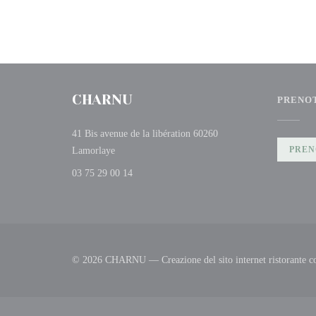
CHARNU
PRENO
41 Bis avenue de la libération 60260
((apre una nuova finestra))
PREN
Lamorlaye
03 75 29 00 14
© 2026 CHARNU — Creazione del sito internet ristorante 