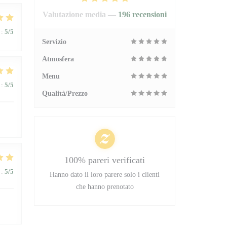
Valutazione media —
196 recensioni
:
5
/5
Servizio
Atmosfera
Menu
:
5
/5
Qualità/Prezzo
100% pareri verificati
:
5
/5
Hanno dato il loro parere solo i clienti
che hanno prenotato