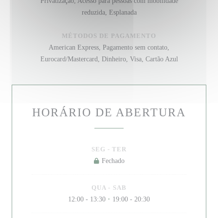
Privatização, Acesso para pessoas com mobilidade
reduzida, Esplanada
MÉTODOS DE PAGAMENTO
American Express, Pagamento sem contato,
Eurocard/Mastercard, Dinheiro, Visa, Cartão Azul
HORÁRIO DE ABERTURA
SEG
-
TER
Fechado
QUA
-
SAB
12:00 - 13:30
19:00 - 20:30
•