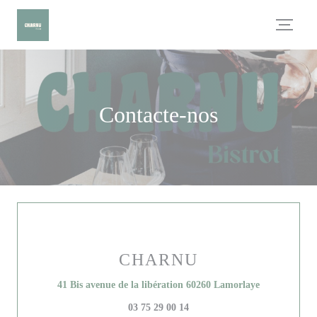
Painel de Gerenciamento de Cookies
Contacte-nos
CHARNU
((abre numa 
41 Bis avenue de la libération 60260 Lamorlaye
03 75 29 00 14