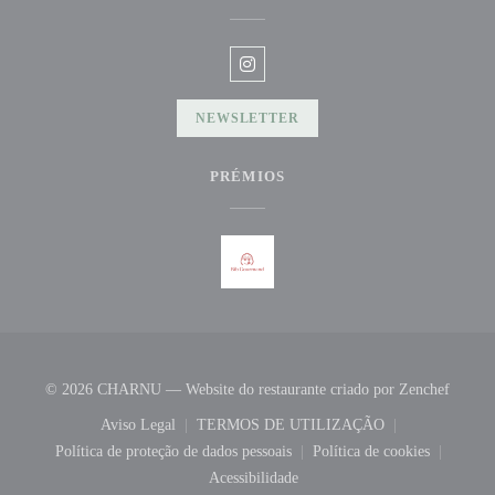
Instagram ((abre numa nova janela)
NEWSLETTER
PRÉMIOS
((abre 
© 2026 CHARNU — Website do restaurante criado por
Zenchef
Aviso Legal
TERMOS DE UTILIZAÇÃO
((abre numa nova janela))
((abre numa nova janela))
Política de proteção de dados pessoais
Política de cookies
((abre numa nova janela))
((abre numa nova 
Acessibilidade
((abre numa nova janela))