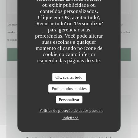
ou exibir publicidade ou
conteúdos personalizados.
Clique em 'OK, aceitar tudo',
'Recusar tudo' ou 'Personalizar'
De acordo com a legislação de proteção de dados, tem o direito de se opor a comunicações de
para gerenciar suas
marketing. Pode registar-se na Lista Robinson através de
robinson.pt
. Para mais informações sobre
preferências. Você pode alterar
o tratamento dos seus dados, consulte a nossa
política de privacidade
.
suas escolhas a qualquer
momento clicando no ícone de
cookie no canto inferior
esquerdo das páginas do site.
OK, aceitar tudo
Proíbe todos cookies
Personalizar
Política de proteção de dados pessoais
INFORMAÇÕES GERAIS
undefined
SERVIÇOS