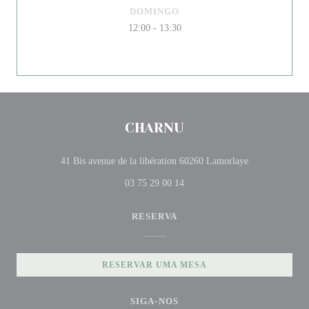
DOMINGO
12:00 - 13:30
CHARNU
((abre numa nov
41 Bis avenue de la libération 60260 Lamorlaye
03 75 29 00 14
RESERVA
RESERVAR UMA MESA
SIGA-NOS