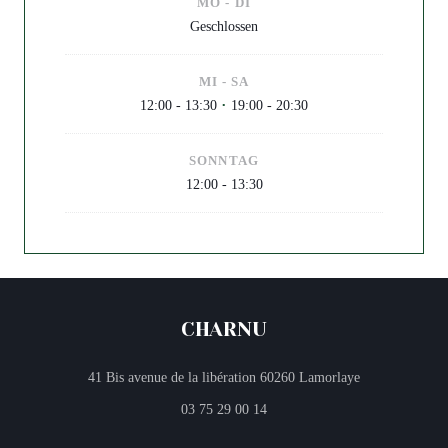
MO
-
DI
Geschlossen
MI
-
SA
12:00 - 13:30
19:00 - 20:30
•
SONNTAG
12:00 - 13:30
CHARNU
((öffnet ein neu
41 Bis avenue de la libération 60260 Lamorlaye
03 75 29 00 14