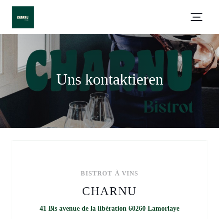
Uns kontaktieren
BISTROT À VINS
CHARNU
((öffnet ein n
41 Bis avenue de la libération 60260 Lamorlaye