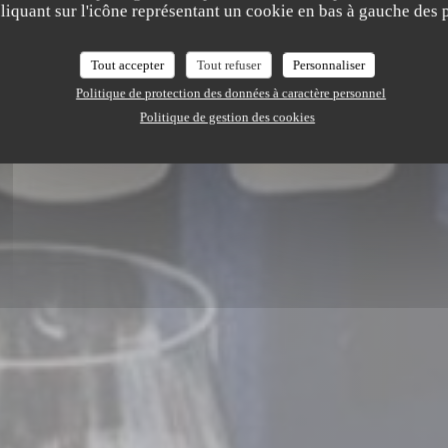
CHARNU
iquant sur l'icône représentant un cookie en bas à gauche des p
Tout accepter
Tout refuser
Personnaliser
RÉSERVER
Politique de protection des données à caractère personnel
Politique de gestion des cookies