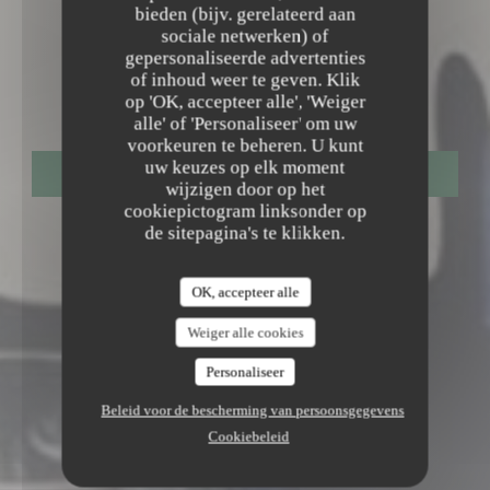
bieden (bijv. gerelateerd aan
sociale netwerken) of
WIJN BISTROT
•
LAMORLAYE
gepersonaliseerde advertenties
of inhoud weer te geven. Klik
CHARNU
op 'OK, accepteer alle', 'Weiger
alle' of 'Personaliseer' om uw
voorkeuren te beheren. U kunt
uw keuzes op elk moment
RESERVEER EEN TAFEL
wijzigen door op het
cookiepictogram linksonder op
de sitepagina's te klikken.
OK, accepteer alle
Weiger alle cookies
Personaliseer
Beleid voor de bescherming van persoonsgegevens
Cookiebeleid