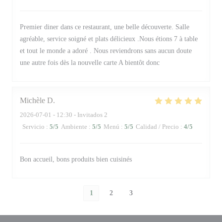
Premier diner dans ce restaurant, une belle découverte. Salle
agréable, service soigné et plats délicieux .Nous étions 7 à table
et tout le monde a adoré . Nous reviendrons sans aucun doute
une autre fois dès la nouvelle carte A bientôt donc
Michèle
D
2026-07-01
- 12:30 - Invitados 2
Servicio
:
5
/5
Ambiente
:
5
/5
Menú
:
5
/5
Calidad / Precio
:
4
/5
Bon accueil, bons produits bien cuisinés
1
2
3