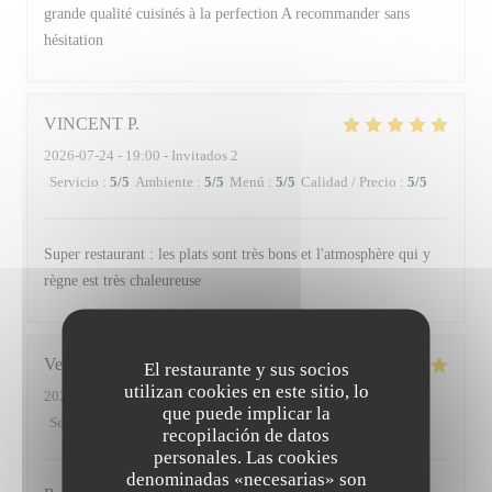
grande qualité cuisinés à la perfection A recommander sans
hésitation
VINCENT
P
2026-07-24
- 19:00 - Invitados 2
Servicio
:
5
/5
Ambiente
:
5
/5
Menú
:
5
/5
Calidad / Precio
:
5
/5
Super restaurant : les plats sont très bons et l'atmosphère qui y
règne est très chaleureuse
Veronique
L
El restaurante y sus socios
utilizan cookies en este sitio, lo
2026-07-23
- 12:30 - Invitados 2
que puede implicar la
Servicio
:
5
/5
Ambiente
:
4
/5
Menú
:
5
/5
Calidad / Precio
:
5
/5
recopilación de datos
personales. Las cookies
denominadas «necesarias» son