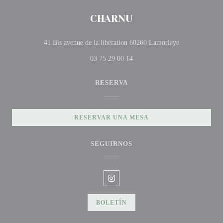
CHARNU
((abre en una n
41 Bis avenue de la libération 60260 Lamorlaye
03 75 29 00 14
RESERVA
RESERVAR UNA MESA
SEGUIRNOS
Instagram ((abre en una nueva vent
BOLETÍN