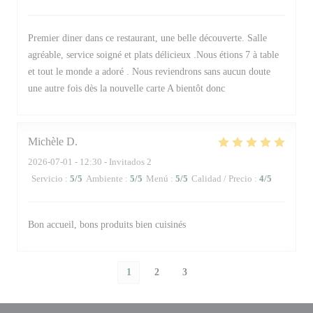
Premier diner dans ce restaurant, une belle découverte. Salle
agréable, service soigné et plats délicieux .Nous étions 7 à table
et tout le monde a adoré . Nous reviendrons sans aucun doute
une autre fois dès la nouvelle carte A bientôt donc
Michèle
D
2026-07-01
- 12:30 - Invitados 2
Servicio
:
5
/5
Ambiente
:
5
/5
Menú
:
5
/5
Calidad / Precio
:
4
/5
Bon accueil, bons produits bien cuisinés
1
2
3