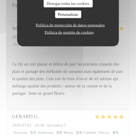
Denegar todas las cookies
Équipe très professionnelle. Service exceptionnel.
Personalizar
Política de protección de datos personales
Julien
D
Política de gestión de cookies
2026-07-04
- 19:00 - Invitados 4
Servicio
:
5
/5
Ambiente
:
5
/5
Menú
:
5
/5
Calidad / Precio
:
5
/5
Ce fût un réel plaisir et délice de part les précieux conseils des
plats et partage des méthodes de cuissons mais également de part
la qualité des plats. Cela fait du bien d'avoir de tel adresse qui
mélange qualité des produits / amour de la cuisine et de la
partager. Juste un grand Bravo
GERARD
G
2026-07-01
- 19:30 - Invitados 7
Servicio
:
5
/5
Ambiente
:
5
/5
Menú
:
5
/5
Calidad / Precio
:
4
/5