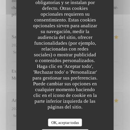
Bonne présentation, bons produits. Pain de qualité. Accueil
obligatorias y se instalan por
defecto. Otras cookies
chaleureux.Nous avons pris le menu du Dej, bon rapport qualité-
opcionales requieren su
prix. Nous reviendrons pour la carte.
consentimiento. Estas cookies
opcionales sirven para analizar
su navegación, medir la
Sandrine
L
audiencia del sitio, ofrecer
funcionalidades (por ejemplo,
2026-07-19
- 12:30 - Invitados 2
relacionadas con redes
Servicio
:
5
/5
Ambiente
:
5
/5
Menú
:
5
/5
Calidad / Precio
:
5
/5
sociales) o mostrar publicidad
o contenidos personalizados.
Haga clic en 'Aceptar todo',
Excellent déjeuner,service impeccable Mérite sa place au
'Rechazar todo' o 'Personalizar'
para gestionar sus preferencias.
Michelin . Très bon moment
Puede cambiar sus opciones en
cualquier momento haciendo
clic en el icono de cookie en la
Andrew
H
parte inferior izquierda de las
páginas del sitio.
2026-07-18
- 13:00 - Invitados 2
Servicio
:
5
/5
Ambiente
:
5
/5
Menú
:
5
/5
Calidad / Precio
:
5
/5
OK, aceptar todas