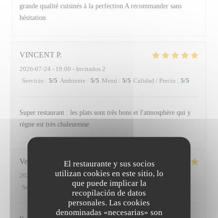
grande qualité cuisinés à la perfection A recommander sans
hésitation
VINCENT
P
2026-07-24
- 19:00 - Invitados 2
Servicio
:
5
/5
Ambiente
:
5
/5
Menú
:
5
/5
Calidad / Precio
:
5
/5
Super restaurant : les plats sont très bons et l'atmosphère qui y
règne est très chaleureuse
Veronique
L
El restaurante y sus socios
utilizan cookies en este sitio, lo
2026-07-23
- 12:30 - Invitados 2
que puede implicar la
Servicio
:
5
/5
Ambiente
:
4
/5
Menú
:
5
/5
Calidad / Precio
:
5
/5
recopilación de datos
personales. Las cookies
denominadas «necesarias» son