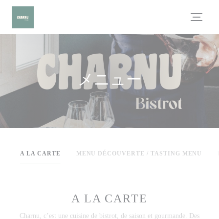
クッキー利用の管理について
メニュー
A LA CARTE
MENU DÉCOUVERTE / TASTING MENU
A LA CARTE
Charnu, c’est une cuisine de bistrot, de saison et gourmande. Des