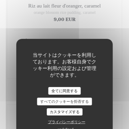
Riz au lait fleur d'oranger, caramel
orange blossom rice pudding, caramel
9,00 EUR
Gâteau aux pommes, caramel, chouchou,
compote pomme-vanille
Apple cake, caramel, peanuts praline, apple-vanilla
当サイトはクッキーを利用し
ております。お客様自身でク
marmelade
10,00 EUR
ッキー利用の設定および管理
ができます。
全てに同意する
LE MARCHÉ
すべてのクッキーを拒否する
カスタマイズする
Entrée - plat ou plat - dessert
Du Mercredi au Vendredi au déjeuner uniquement (Hors
プライバシーポリシー
Jours Fériés)