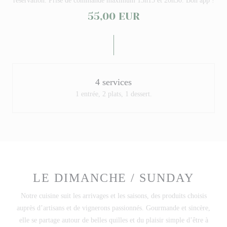
réservation. Prise de commande maximum 13h15 et 20h30. Bon app !
55,00 EUR
4 services
1 entrée, 2 plats, 1 dessert.
LE DIMANCHE / SUNDAY
Notre cuisine suit les arrivages et les saisons, des produits choisis
auprès d’artisans et de vignerons passionnés. Gourmande et sincère,
elle se partage autour de belles quilles et du plaisir simple d’être à