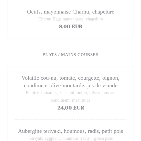
Oeufs, mayonnaise Charnu, chapelure
Charnu Eggs mayonnaise, chapelure
8,00 EUR
PLATS / MAINS COURSES
Volaille cou-nu, tomate, courgette, oignon,
condiment olive-moutarde, jus de viande
Poultry, tomatoes, zucchini, onion, olives-mustard
condiment, meat juice
24,00 EUR
Aubergine teriyaki, houmous, radis, petit pois
Teriyaki eggplant, houmous, radish, green peas