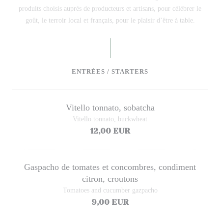
produits choisis auprès de producteurs et artisans, pour célébrer le
goût, le terroir local et français, pour le plaisir d’être à table.
ENTRÉES / STARTERS
Vitello tonnato, sobatcha
Vitello tonnato, buckwheat
12,00 EUR
Gaspacho de tomates et concombres, condiment
citron, croutons
Tomatoes and cucumber gazpacho
9,00 EUR