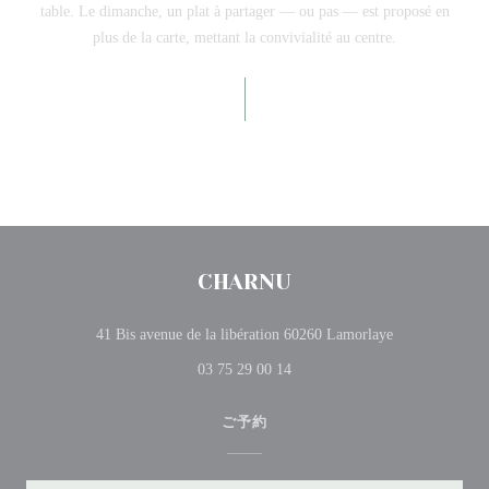
table. Le dimanche, un plat à partager — ou pas — est proposé en
plus de la carte, mettant la convivialité au centre.
CHARNU
((新しいウィ
41 Bis avenue de la libération 60260 Lamorlaye
03 75 29 00 14
ご予約